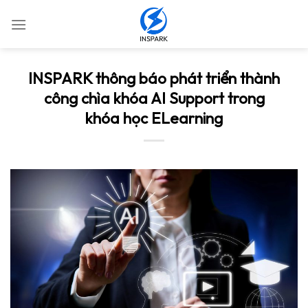
Chuyển
đến
nội
dung
INSPARK thông báo phát triển thành
công chìa khóa AI Support trong
khóa học ELearning