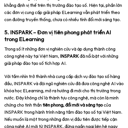
khẳng định vị thế trên thị trường đào tạo số. Hiện tại, phần lớn
các đơn vị cung cấp giải pháp ELearning vẫn phát triển theo
con đường truyền thống, chưa có nhiều tính đổi mới sáng tạo.
5. INSPARK – Đơn vị tiên phong phát triển AI
trong ELearning
Trong số ít những đơn vị nghiên cứu và áp dụng thành công
công nghệ này tại Việt Nam,
INSPARK
đã nổi bật với những
giải pháp đào tạo số tích hợp AI.
Với tầm nhìn trở thành nhà cung cấp dịch vụ đào tạo số hàng
đầu, INSPARK và đội ngũ nghiên cứu đã đưa công nghệ AI vào
khóa học ELearning, mở ra hướng đi mới cho thị trường trong
nước. Đây không chỉ là thành tựu công nghệ, mà còn là minh
chứng cho tinh thần
tiên phong, đổi mới và sáng tạo
của
INSPARK trong hành trình nâng tầm đào tạo số tại Việt Nam.
Nếu muốn là một trong những đơn vị đầu tiên được tiếp cận
công nghệ AI mới từ INSPARK, đừng ngần ngại liên hệ ngay