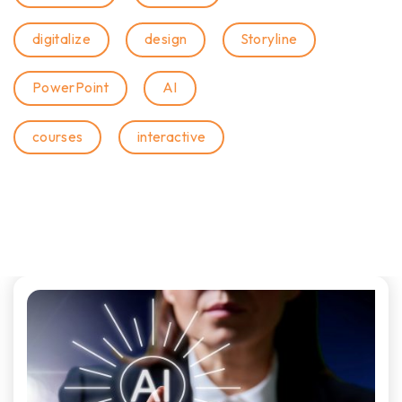
digitalize
design
Storyline
PowerPoint
AI
courses
interactive