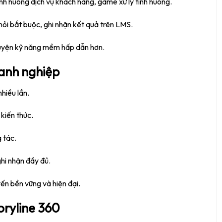
h huống dịch vụ khách hàng, game xử lý tình huống.
hỏi bắt buộc, ghi nhận kết quả trên LMS.
luyện kỹ năng mềm hấp dẫn hơn.
oanh nghiệp
hiều lần.
kiến thức.
 tác.
hi nhận đầy đủ.
ến bền vững và hiện đại.
oryline 360