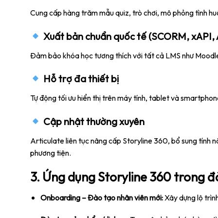
Cung cấp hàng trăm mẫu quiz, trò chơi, mô phỏng tình huố
Xuất bản chuẩn quốc tế (SCORM, xAPI, 
Đảm bảo khóa học tương thích với tất cả LMS như Mood
Hỗ trợ đa thiết bị
Tự động tối ưu hiển thị trên máy tính, tablet và smartpho
Cập nhật thường xuyên
Articulate liên tục nâng cấp Storyline 360, bổ sung tính n
phương tiện.
3. Ứng dụng Storyline 360 trong 
Onboarding – Đào tạo nhân viên mới:
Xây dựng lộ trìn