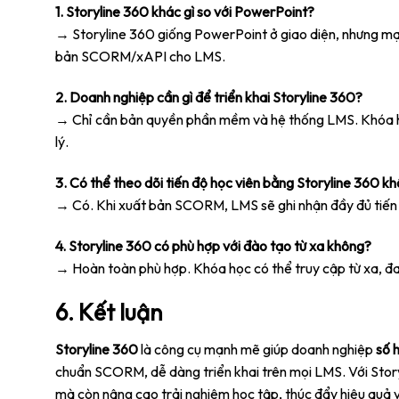
1. Storyline 360 khác gì so với PowerPoint?
→ Storyline 360 giống PowerPoint ở giao diện, nhưng mạ
bản SCORM/xAPI cho LMS.
2. Doanh nghiệp cần gì để triển khai Storyline 360?
→ Chỉ cần bản quyền phần mềm và hệ thống LMS. Khóa h
lý.
3. Có thể theo dõi tiến độ học viên bằng Storyline 360 k
→ Có. Khi xuất bản SCORM, LMS sẽ ghi nhận đầy đủ tiến độ
4. Storyline 360 có phù hợp với đào tạo từ xa không?
→ Hoàn toàn phù hợp. Khóa học có thể truy cập từ xa, đa t
6. Kết luận
Storyline 360
là công cụ mạnh mẽ giúp doanh nghiệp
số 
chuẩn SCORM, dễ dàng triển khai trên mọi LMS. Với Storyl
mà còn nâng cao trải nghiệm học tập, thúc đẩy hiệu quả v