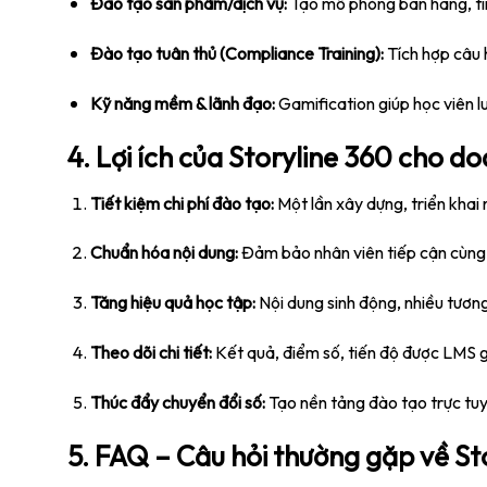
Đào tạo sản phẩm/dịch vụ:
Tạo mô phỏng bán hàng, tìn
Đào tạo tuân thủ (Compliance Training):
Tích hợp câu 
Kỹ năng mềm & lãnh đạo:
Gamification giúp học viên 
4. Lợi ích của Storyline 360 cho d
Tiết kiệm chi phí đào tạo:
Một lần xây dựng, triển khai n
Chuẩn hóa nội dung:
Đảm bảo nhân viên tiếp cận cùng 
Tăng hiệu quả học tập:
Nội dung sinh động, nhiều tương
Theo dõi chi tiết:
Kết quả, điểm số, tiến độ được LMS g
Thúc đẩy chuyển đổi số:
Tạo nền tảng đào tạo trực tuy
5. FAQ – Câu hỏi thường gặp về St