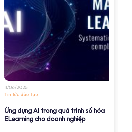
11/06/2025
11
Tin tức đào tạo
Ti
Ứng dụng AI trong quá trình số hóa
Ứ
ELearning cho doanh nghiệp
t