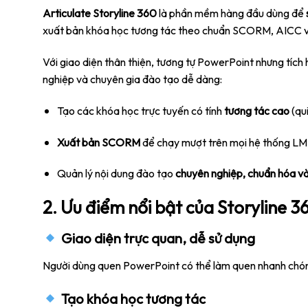
Articulate Storyline 360
là phần mềm hàng đầu dùng để
xuất bản khóa học tương tác theo chuẩn SCORM, AICC 
Với giao diện thân thiện, tương tự PowerPoint nhưng tích
nghiệp và chuyên gia đào tạo dễ dàng:
Tạo các khóa học trực tuyến có tính
tương tác cao
(qui
Xuất bản SCORM
để chạy mượt trên mọi hệ thống LM
Quản lý nội dung đào tạo
chuyên nghiệp, chuẩn hóa và
2. Ưu điểm nổi bật của Storyline 
Giao diện trực quan, dễ sử dụng
Người dùng quen PowerPoint có thể làm quen nhanh chóng
Tạo khóa học tương tác