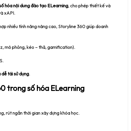
số hóa nội dung đào tạo ELearning
, cho phép thiết kế và
và xAPI.
 hợp nhiều tính năng nâng cao, Storyline 360 giúp doanh
z, mô phỏng, kéo – thả, gamification).
S.
 dễ tái sử dụng
.
360 trong số hóa ELearning
, rút ngắn thời gian xây dựng khóa học.