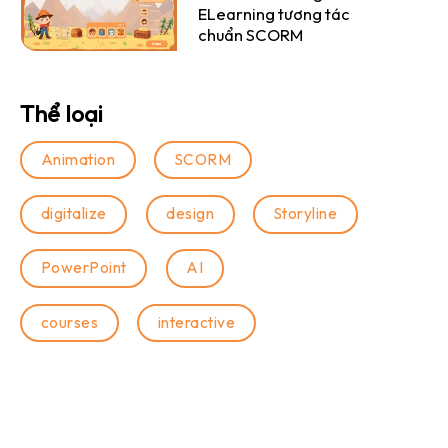
ELearning tương tác
chuẩn SCORM
Thể loại
Animation
SCORM
digitalize
design
Storyline
PowerPoint
AI
courses
interactive