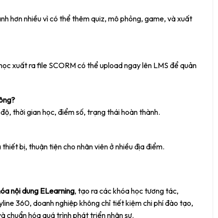
nh hơn nhiều vì có thể thêm quiz, mô phỏng, game, và xuất
ọc xuất ra file SCORM có thể upload ngay lên LMS để quản
hông?
, thời gian học, điểm số, trạng thái hoàn thành.
hiết bị, thuận tiện cho nhân viên ở nhiều địa điểm.
hóa nội dung ELearning
, tạo ra các khóa học tương tác,
ine 360, doanh nghiệp không chỉ tiết kiệm chi phí đào tạo,
à chuẩn hóa quá trình phát triển nhân sự.