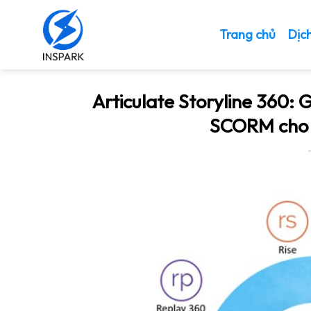
Chuyển
đến
Trang chủ
Dịc
nội
dung
Articulate Storyline 360: 
SCORM cho 