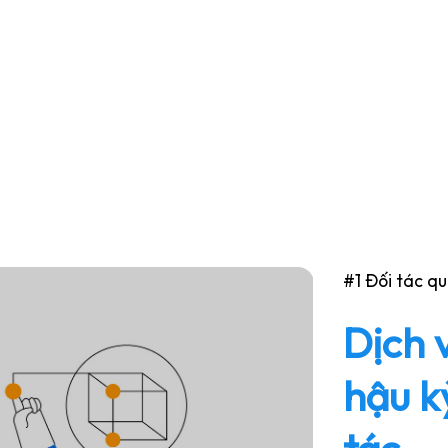
#1 Đối tác q
Dịch 
hậu k