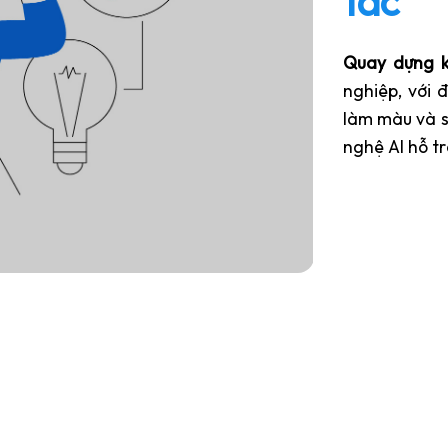
tác
Quay dựng k
nghiệp, với đ
làm màu và s
nghệ AI hỗ tr